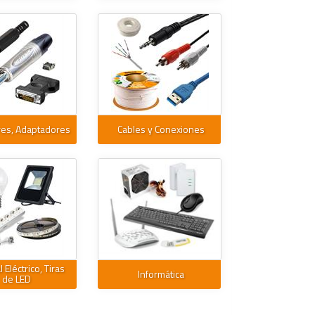
res, Adaptadores
Cables y Conexiones
 Eléctrico, Tiras
Informática
de LED