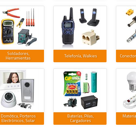
Soldadores,
Telefonía, Walkies
Conecto
Herramientas
Domótica, Porteros
Baterías, Pilas,
Material
Electrónicos, Solar
Cargadores