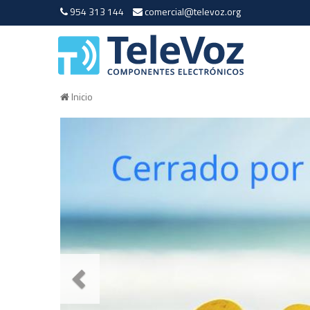
954 313 144
comercial@televoz.org
Inicio
Anterior