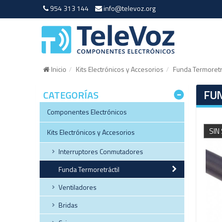
954 313 144
info@televoz.org
Inicio
Kits Electrónicos y Accesorios
Funda Termoretrá
FUN
CATEGORÍAS
Componentes Electrónicos
SIN
Kits Electrónicos y Accesorios
Interruptores Conmutadores
Funda Termoretráctil
Ventiladores
Bridas