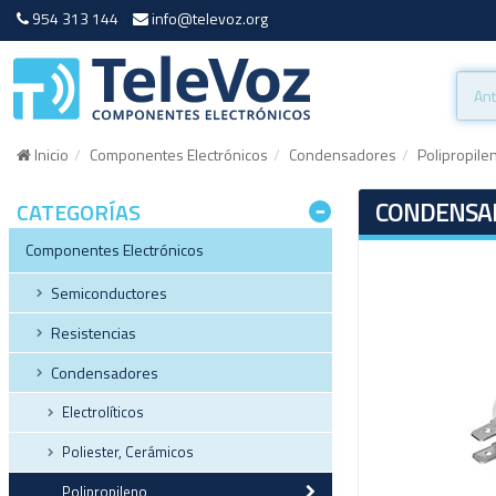
954 313 144
info@televoz.org
Inicio
Componentes Electrónicos
Condensadores
Polipropile
CONDENSAD
CATEGORÍAS
Componentes Electrónicos
Semiconductores
Resistencias
Condensadores
Electrolíticos
Poliester, Cerámicos
Polipropileno