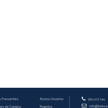
s Frecuentes
Acceso Usuarios
954 313 144
info@televo
nes de Compra
Registro