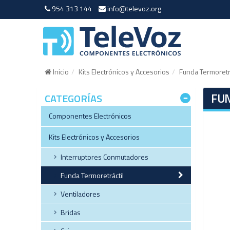
954 313 144
info@televoz.org
Inicio
Kits Electrónicos y Accesorios
Funda Termoretrá
FUN
CATEGORÍAS
Componentes Electrónicos
Kits Electrónicos y Accesorios
Interruptores Conmutadores
Funda Termoretráctil
Ventiladores
Bridas