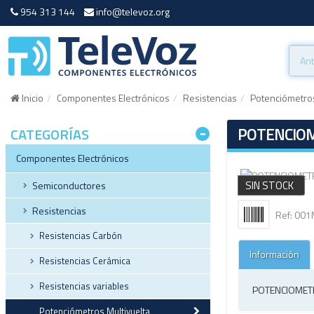
954 313 144
info@televoz.org
Inicio
Componentes Electrónicos
Resistencias
Potenciómetros
POTENCIOM
CATEGORÍAS
Componentes Electrónicos
SIN STOCK
Semiconductores
Resistencias
Ref: 00
Resistencias Carbón
Información
Resistencias Cerámica
Resistencias variables
POTENCIOMETR
Potenciómetros Multivuelta