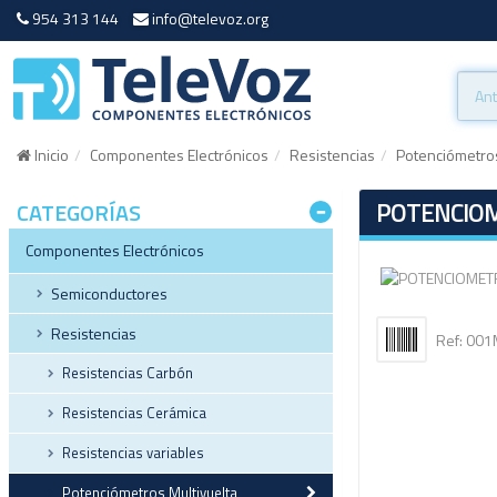
954 313 144
info@televoz.org
Inicio
Componentes Electrónicos
Resistencias
Potenciómetros
POTENCIOM
CATEGORÍAS
Componentes Electrónicos
Semiconductores
Resistencias
Ref: 00
Resistencias Carbón
Resistencias Cerámica
Resistencias variables
Potenciómetros Multivuelta