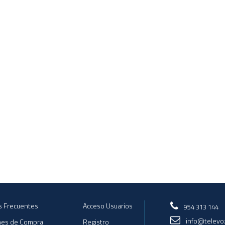
s Frecuentes
Acceso Usuarios
954 313 144
info@televo
nes de Compra
Registro