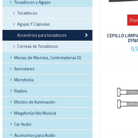
Tocadiscos y Agujas
Tocadiscos
Disp
Agujas Y Cápsulas
Accesórios para tocadiscos
CEPILLO LIMPI
DYN
Correas de Tocadiscos
9,
Mesas de Mezclas, Controladoras DJ
Auriculares
Microfonía
Radios
Efectos de Iluminación
Megafonía Hilo Musical
Car Audio
Accesorios para Audio