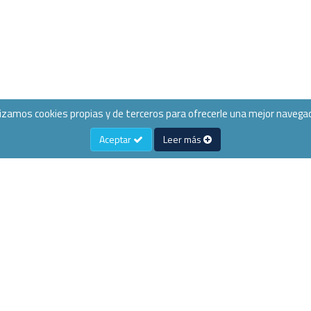
lizamos cookies propias y de terceros para ofrecerle una mejor navegac
Aceptar
Leer más
s Frecuentes
Acceso Usuarios
954 313 144
info@televo
nes de Compra
Registro
e Pago
Mi Cesta
Horario Verano: Lun
-13:30