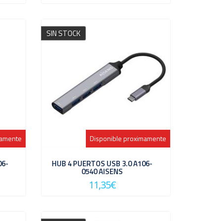
SIN STOCK
mamente
Disponible proximamente
06-
HUB 4 PUERTOS USB 3.0 A106-
0540 AISENS
11,35€