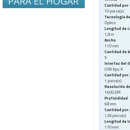
Cantidad por 
10 pieza(s)
Tecnología d
Optico
Longitud de c
1,8 m
Ancho
110 mm
Cantidad de 
5
Interfaz del d
USB tipo A
Cantidad por
1 pieza(s)
Resolución d
1600 DPI
Profundidad
68 mm
Cantidad por 
128 pieza(s)
Longitud de l
170 mm