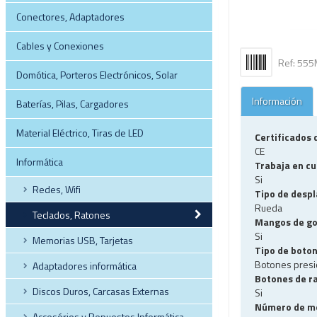
Conectores, Adaptadores
Cables y Conexiones
Ref: 55
Domótica, Porteros Electrónicos, Solar
Información
Baterías, Pilas, Cargadores
Material Eléctrico, Tiras de LED
Certificados
CE
Informática
Trabaja en cu
Si
Redes, Wifi
Tipo de desp
Rueda
Teclados, Ratones
Mangos de g
Si
Memorias USB, Tarjetas
Tipo de boto
Botones pres
Adaptadores informática
Botones de r
Discos Duros, Carcasas Externas
Si
Número de mo
Accesórios y Repuestos Informática