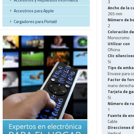
3
Ancho de la ca
Accesórios para Apple
265 mm
Número de bo
Cargadores para Portatil
2
Coloración de
Monocromo
Utilizar con
Oficina
Clic silencios
Si
Tipo de emba
Envase para co
Factor de fo
mano derecha
Tarjeta de ga
Si
Número de ru
1
Fuente de en
Cable
Direcciones 
Vertical